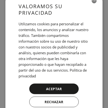
VALORAMOS SU
PRIVACIDAD
SPANISH
ENGLISH
Utilizamos cookies para personalizar el
contenido, los anuncios y analizar nuestro
CATALAN
tráfico. También compartimos
GERMAN
información sobre su uso de nuestro sitio
Climatización individual
FRENCH
con nuestros socios de publicidad y
análisis, quienes pueden combinarla con
ITALIAN
otra información que les haya
RUSSIAN
proporcionado o que hayan recopilado a
partir del uso de sus servicios.
Política de
privacidad
ACEPTAR
RECHAZAR
Conexión gratis a la red WIFI