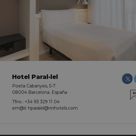
Hotel Paral·lel
HABITACIÓN
Poeta Cabanyes, 5-7
08004 Barcelona. España
INDIVIDUAL
Tfno.:
+34 93 329 11 04
em@il:
hparalel@nnhotels.com