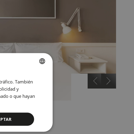
SPANISH
 tráfico. También
ENGLISH
licidad y
onado o que hayan
CATALAN
GERMAN
FRENCH
EPTAR
ITALIAN