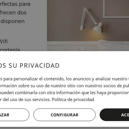
rfectas para
frecen dos
 disponen
ifi
cortesía,
r satélite,
S SU PRIVACIDAD
cio de
s para personalizar el contenido, los anuncios y analizar nuestro
mación sobre su uso de nuestro sitio con nuestros socios de pub
s pueden combinarla con otra información que les haya proporci
r del uso de sus servicios.
Política de privacidad
…
AZAR
CONFIGURAR
AC