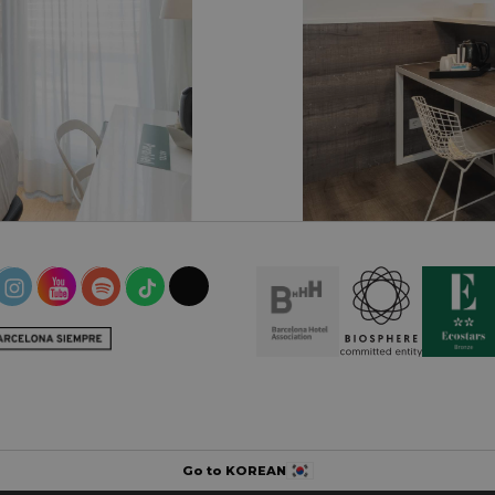
HA
SUP
T
Go to KOREAN