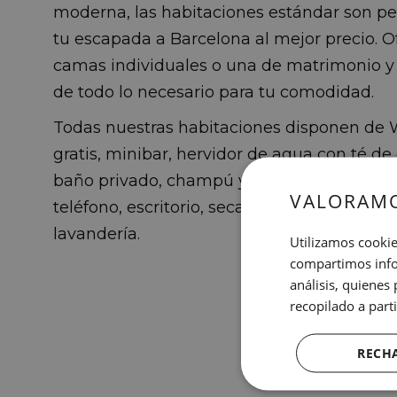
moderna, las habitaciones estándar son pe
tu escapada a Barcelona al mejor precio. O
camas individuales o una de matrimonio y
de todo lo necesario para tu comodidad.
Todas nuestras habitaciones disponen de W
gratis, minibar, hervidor de agua con té de 
baño privado, champú y gel ecológico, TV po
VALORAMO
teléfono, escritorio, secador de pelo y servi
lavandería.
Utilizamos cookie
compartimos infor
análisis, quiene
recopilado a parti
RECH