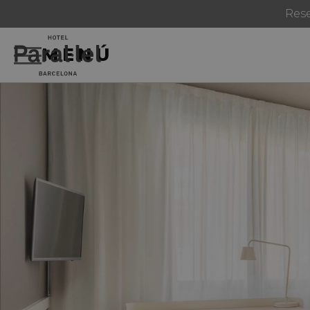
Rese
MENÚ