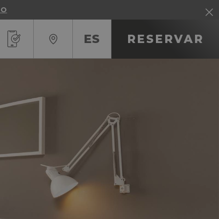
TO
ES
RESERVAR
RU
IT
EN
FR
ES
DE
CA