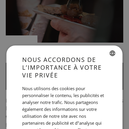
NOUS ACCORDONS DE
L’IMPORTANCE À VOTRE
SPANISH
CIRCUIT DES “TAPAS ET
VIE PRIVÉE
ENGLISH
PINCHOS"
Nous utilisons des cookies pour
CATALAN
personnaliser le contenu, les publicités et
GERMAN
Dégustez de petits encas et des “
tapas
” dans
analyser notre trafic. Nous partageons
FRENCH
le quartier du
Poble Sec
. Un circuit
également des informations sur votre
gastronomique authentique qui réjouira vos
utilisation de notre site avec nos
ITALIAN
partenaires de publicité et d"analyse qui
papilles.
RUSSIAN