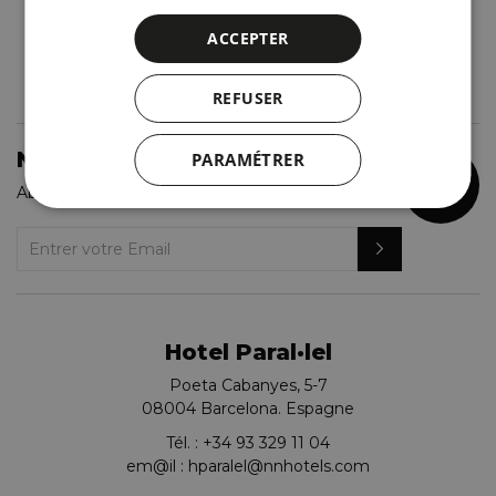
ACCEPTER
REFUSER
Newsletter NN
PARAMÉTRER
-5%
Abonnez-vous à la newsletter
Hotel Paral·lel
Poeta Cabanyes, 5-7
08004 Barcelona. Espagne
Tél. :
+34 93 329 11 04
em@il :
hparalel@nnhotels.com