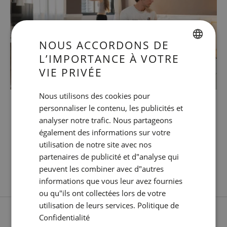
NOUS ACCORDONS DE
L’IMPORTANCE À VOTRE
SPANISH
VIE PRIVÉE
ENGLISH
ANNULATION
Nous utilisons des cookies pour
CATALAN
GRATUITE
personnaliser le contenu, les publicités et
GERMAN
analyser notre trafic. Nous partageons
FRENCH
également des informations sur votre
Aucun prépaiement requis.
utilisation de notre site avec nos
ITALIAN
partenaires de publicité et d"analyse qui
En savoir plus
RUSSIAN
peuvent les combiner avec d"autres
informations que vous leur avez fournies
ou qu"ils ont collectées lors de votre
utilisation de leurs services.
Politique de
Confidentialité