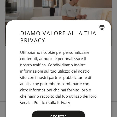
DIAMO VALORE ALLA TUA
PRIVACY
SPANISH
CANCELLAZIONE
ENGLISH
Utilizziamo i cookie per personalizzare
GRATUITA
contenuti, annunci e per analizzare il
CATALAN
nostro traffico. Condividiamo inoltre
GERMAN
Nessun deposito richiesto.
informazioni sul tuo utilizzo del nostro
FRENCH
sito con i nostri partner pubblicitari e di
analisi che potrebbero combinarle con
Scopri di più
ITALIAN
altre informazioni che hai fornito loro o
RUSSIAN
che hanno raccolto dal tuo utilizzo dei loro
servizi.
Politica sulla Privacy
ACCETTA