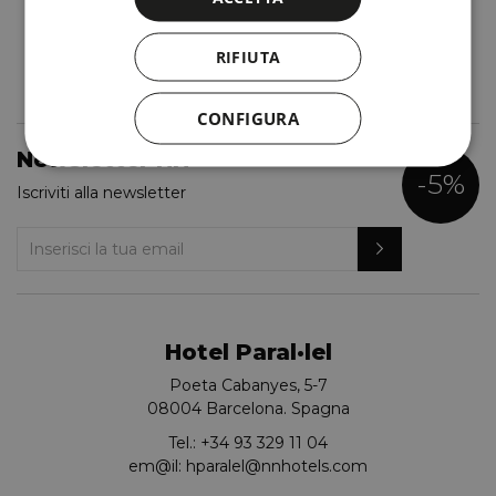
RIFIUTA
CONFIGURA
Newsletter NN
-5%
Iscriviti alla newsletter
Hotel Paral·lel
Poeta Cabanyes, 5-7
08004 Barcelona. Spagna
Tel.:
+34 93 329 11 04
em@il:
hparalel@nnhotels.com