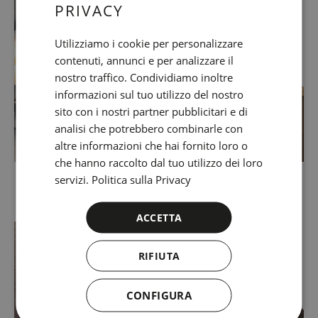
PRIVACY
SPANISH
ENGLISH
Utilizziamo i cookie per personalizzare
contenuti, annunci e per analizzare il
CATALAN
nostro traffico. Condividiamo inoltre
GERMAN
informazioni sul tuo utilizzo del nostro
FRENCH
sito con i nostri partner pubblicitari e di
analisi che potrebbero combinarle con
ITALIAN
altre informazioni che hai fornito loro o
RUSSIAN
che hanno raccolto dal tuo utilizzo dei loro
servizi.
Politica sulla Privacy
Business center
ACCETTA
RIFIUTA
CONFIGURA