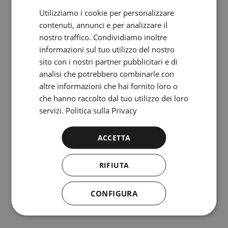
ENGLISH
Utilizziamo i cookie per personalizzare
contenuti, annunci e per analizzare il
CATALAN
nostro traffico. Condividiamo inoltre
GERMAN
informazioni sul tuo utilizzo del nostro
FRENCH
sito con i nostri partner pubblicitari e di
analisi che potrebbero combinarle con
ITALIAN
Climatizzazione individuale
altre informazioni che hai fornito loro o
RUSSIAN
che hanno raccolto dal tuo utilizzo dei loro
servizi.
Politica sulla Privacy
ACCETTA
RIFIUTA
CONFIGURA
Connessione gratis alla rete Wi-Fi