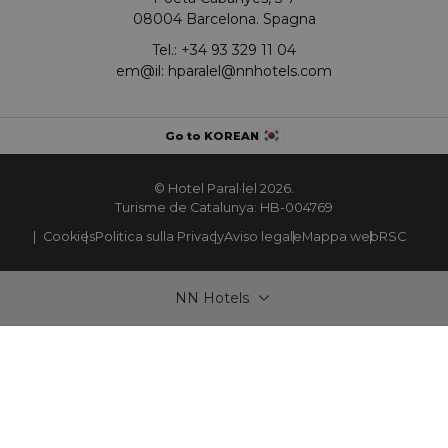
08004 Barcelona. Spagna
Tel.:
+34 93 329 11 04
em@il:
hparalel@nnhotels.com
Go to KOREAN
© Hotel Paral·lel 2026.
Turisme de Catalunya: HB-004769
Cookies
Politica sulla Privacy
Aviso legale
Mappa web
RSC
NN Hotels