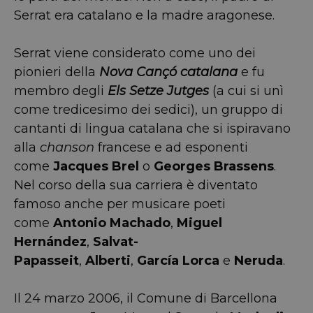
Serrat era catalano e la madre aragonese.
Serrat viene considerato come uno dei
pionieri della
Nova Cançó catalana
e fu
membro degli
Els Setze Jutges
(a cui si unì
come tredicesimo dei sedici), un gruppo di
cantanti di lingua catalana che si ispiravano
alla
chanson
francese e ad esponenti
come
Jacques Brel
o
Georges Brassens
.
Nel corso della sua carriera è diventato
famoso anche per musicare poeti
come
Antonio Machado
,
Miguel
Hernández
,
Salvat-
Papasseit
,
Alberti
,
García Lorca
e
Neruda
.
Il 24 marzo 2006, il Comune di Barcellona