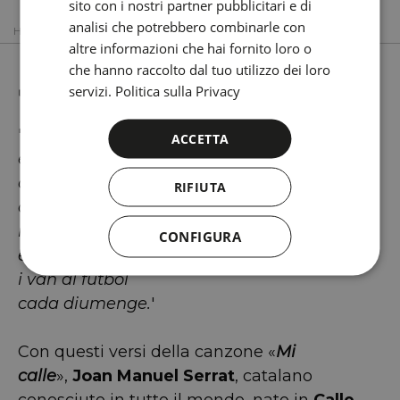
FRENCH
sito con i nostri partner pubblicitari e di
analisi che potrebbero combinarle con
HOME
POBLE SEC
JOAN MANUEL SERRAT
ITALIAN
altre informazioni che hai fornito loro o
RUSSIAN
Joan Manuel Serrat
che hanno raccolto dal tuo utilizzo dei loro
servizi.
Politica sulla Privacy
'
El meu carrer
ACCETTA
és gent d'arreu
que penca i beu,
RIFIUTA
que sua i menja,
i es lleven amb
CONFIGURA
el primer sol,
i van al futbol
cada diumenge.
'
Con questi versi della canzone «
Mi
calle
»,
Joan Manuel Serrat
, catalano
conosciuto in tutto il mondo, nato in
Calle