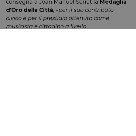
consegna a Joan Manuel Serrat la
Medaglia
d'Oro della Città
, «
per il suo contributo
civico e per il prestigio ottenuto come
musicista e cittadino a livello
internazionale
». Nel 2007 viene premiato
con la
Medaglia d'Onore del Parlamento
della Catalogna
e come
Cavaliere della
Legion d'Onore della Repubblica Francese
.
Attualmente, l'intera montagna di Montjuïc
che domina il quartiere di Poble Sec è uno
dei polmoni verdi della città, pieno di parchi
e musei, aree sportive e di svago, che
costituiscono la più grande distesa di attività
ricreative dell'intera città.
Ai, qui ho
diria...!
(Verso della canzone
Plany al Mar
,
Serrat 1984).