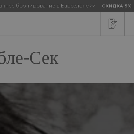
аннее бронирование в Барселоне >>
СКИДКА 5%
бле-Сек