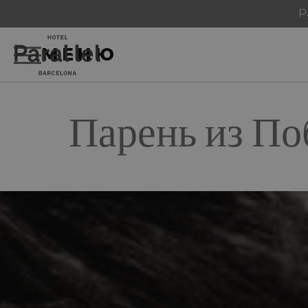
Р
МЕНЮ
Парень из По