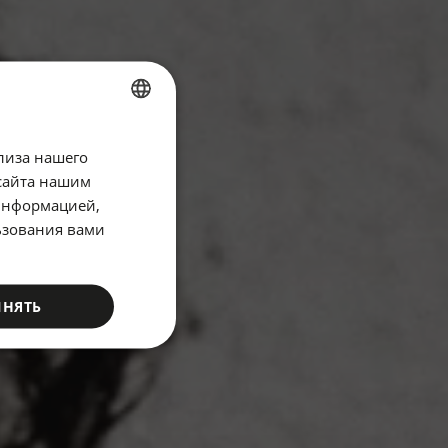
SPANISH
лиза нашего
ENGLISH
сайта нашим
 информацией,
CATALAN
ьзования вами
GERMAN
FRENCH
ИНЯТЬ
ITALIAN
RUSSIAN