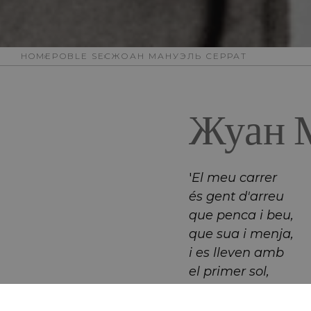
HOME
POBLE SEC
ЖОАН МАНУЭЛЬ СЕРРАТ
Жуан 
'
El meu carrer
és gent d'arreu
que penca i beu,
que sua i menja,
i es lleven amb
el primer sol,
i van al futbol
cada diumenge.
'