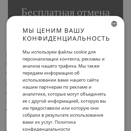
Бесплатная отмена
МЫ ЦЕНИМ ВАШУ
Не требуется предоплата
КОНФИДЕНЦИАЛЬНОСТЬ
SPANISH
ENGLISH
Мы используем файлы cookie для
Barcelona means great shopping, dining,
персонализации контента, рекламы и
CATALAN
history, nightlife, culture, or business… Come
анализа нашего трафика. Мы также
GERMAN
& explore Barcelona!
передаем информацию об
FRENCH
использовании вами нашего сайта
Book worry-free with our
Free
нашим партнерам по рекламе и
ITALIAN
Cancellation
rate, no prepayment
аналитике, которые могут объединять
RUSSIAN
ее с другой информацией, которую вы
required*. This rate is also available
им предоставили или которую они
with
breakfast included
.
собрали в результате использования
вами их услуг.
Политика
*You can
cancel your reservation
free of
конфиденциальности
charge
up to 24h
before the day of arrival at