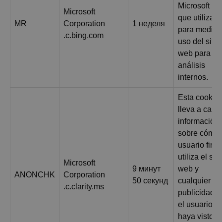
Microsoft M
Microsoft
que utilizam
MR
Corporation
1 неделя
para medir e
.c.bing.com
uso del sitio
web para
análisis
internos.
Esta cookie
lleva a cabo
información
sobre cómo 
usuario final
utiliza el siti
Microsoft
9 минут
web y
ANONCHK
Corporation
50 секунд
cualquier
.c.clarity.ms
publicidad 
el usuario fi
haya visto