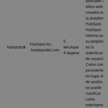
asociado co
sitios web
creados en
la plataforma
HubSpot.
HubSpot
informa que
5
su propósito
HubSpot Inc.
hubspotutk
месяцев
es la
.hotelparalel.com
4 недели
autenticació
de usuarios.
Como cooki
persistente
en lugar de
de sesión, n
se puede
clasificar
como
estrictament