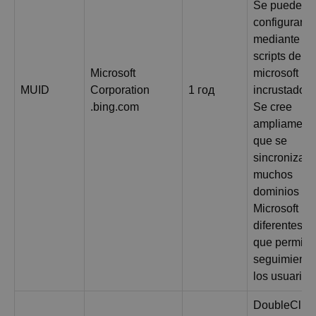
Se puede
configurar
mediante
scripts de
Microsoft
microsoft
MUID
Corporation
1 год
incrustados.
.bing.com
Se cree
ampliament
que se
sincroniza e
muchos
dominios de
Microsoft
diferentes, l
que permite 
seguimiento
los usuarios
DoubleClick