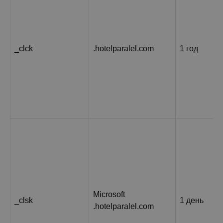
_clck
.hotelparalel.com
1 год
Microsoft
_clsk
1 день
.hotelparalel.com