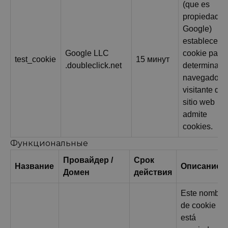
(que es
propiedad d
Google)
establece es
Google LLC
cookie para
test_cookie
15 минут
.doubleclick.net
determinar si
navegador d
visitante del
sitio web
admite
cookies.
Функциональные
Провайдер /
Срок
Название
Описание
Домен
действия
Este nombre
de cookie
está