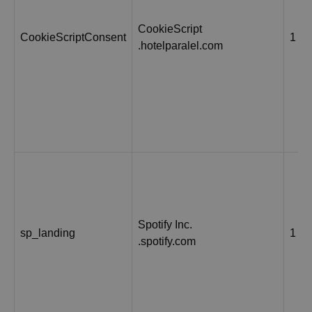
CookieScript
CookieScriptConsent
1 го
.hotelparalel.com
Spotify Inc.
sp_landing
1 де
.spotify.com