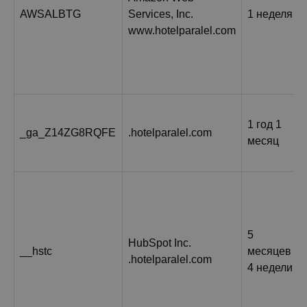
AWSALBTG
Services, Inc.
1 неделя
www.hotelparalel.com
1 год 1
_ga_Z14ZG8RQFE
.hotelparalel.com
месяц
5
HubSpot Inc.
__hstc
месяцев
.hotelparalel.com
4 недели