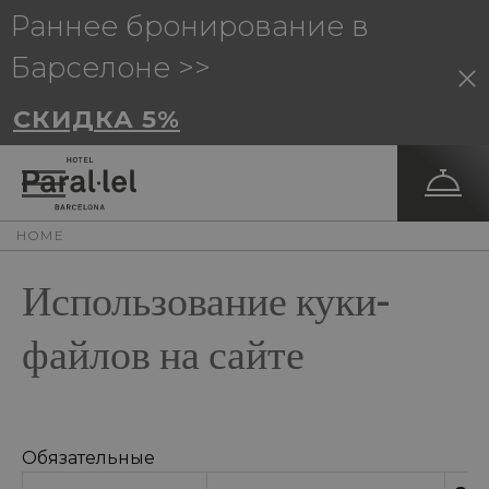
Раннее бронирование в
Барселоне >>
СКИДКА 5%
HOME
Использование куки-
файлов на сайте
Обязательные