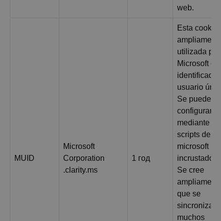
web.
Esta cookie
ampliament
utilizada por
Microsoft c
identificador
usuario únic
Se puede
configurar
mediante
scripts de
Microsoft
microsoft
MUID
Corporation
1 год
incrustados.
.clarity.ms
Se cree
ampliament
que se
sincroniza e
muchos