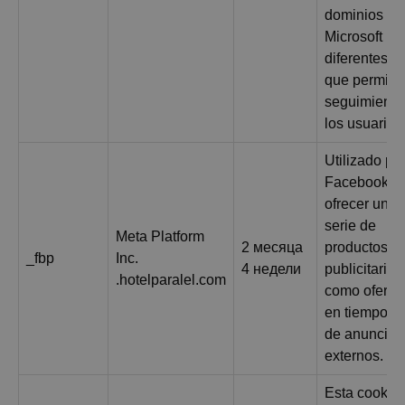
dominios de
Microsoft
diferentes, l
que permite 
seguimiento
los usuarios
Utilizado po
Facebook p
ofrecer una
serie de
Meta Platform
2 месяца
productos
_fbp
Inc.
4 недели
publicitarios
.hotelparalel.com
como oferta
en tiempo re
de anuncian
externos.
Esta cookie