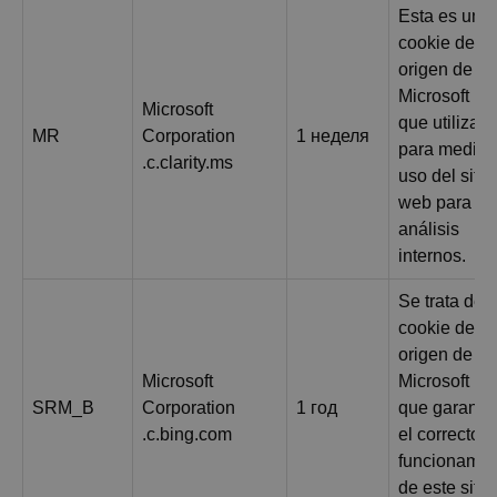
Esta es una
cookie de
origen de
Microsoft M
Microsoft
que utilizam
MR
Corporation
1 неделя
para medir e
.c.clarity.ms
uso del sitio
web para
análisis
internos.
Se trata de 
cookie de
origen de
Microsoft
Microsoft M
SRM_B
Corporation
1 год
que garanti
.c.bing.com
el correcto
funcionamie
de este sitio