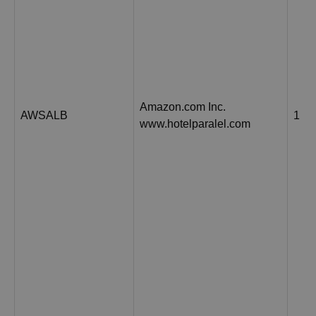
Amazon.com Inc.
AWSALB
1 н
www.hotelparalel.com