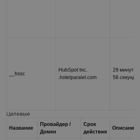
HubSpot Inc.
29 минут
__hssc
.hotelparalel.com
58 секунд
Целевые
Провайдер /
Срок
Название
Описание
Домен
действия