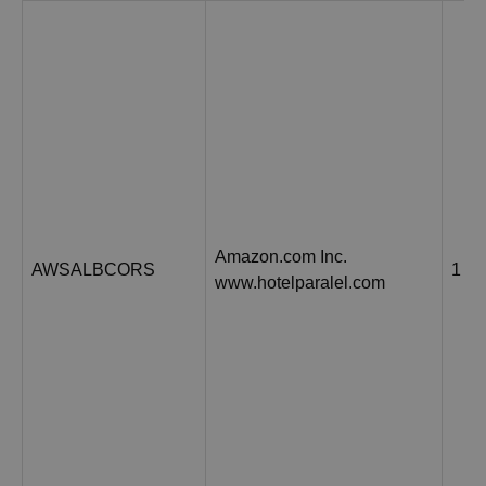
Amazon.com Inc.
AWSALBCORS
1 н
www.hotelparalel.com