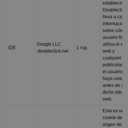
establecida 
Doubleclick 
lleva a cabo
información
sobre cómo 
usuario final
Google LLC
utiliza el siti
IDE
1 год
.doubleclick.net
web y
cualquier
publicidad 
el usuario fi
haya visto
antes de visi
dicho sitio
web.
Esta es una
cookie de
origen de