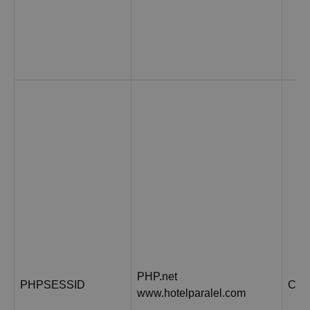
PHP.net
PHPSESSID
Сес
www.hotelparalel.com