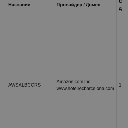
Сро
Название
Провайдер / Домен
дей
Amazon.com Inc.
AWSALBCORS
1 н
www.hotelrecbarcelona.com