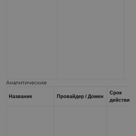
Аналитические
Срок
Название
Провайдер / Домен
действия