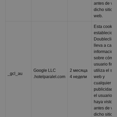
antes de visi
dicho sitio
web.
Esta cookie
establecida 
Doubleclick 
lleva a cabo
información
sobre cómo 
usuario final
Google LLC
2 месяца
utiliza el siti
_gcl_au
.hotelparalel.com
4 недели
web y
cualquier
publicidad 
el usuario fi
haya visto
antes de visi
dicho sitio