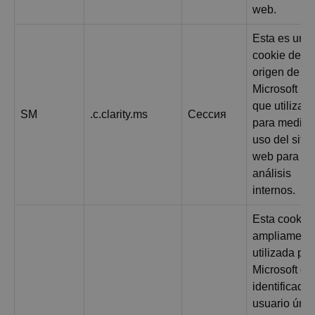
web.
Esta es una
cookie de
origen de
Microsoft M
que utilizam
SM
.c.clarity.ms
Сессия
para medir e
uso del sitio
web para
análisis
internos.
Esta cookie
ampliament
utilizada por
Microsoft c
identificador
usuario únic