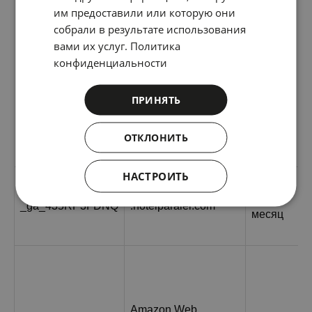
им предоставили или которую они
собрали в результате использования
вами их услуг.
Политика
конфиденциальности
ПРИНЯТЬ
ОТКЛОНИТЬ
НАСТРОИТЬ
1 год 1
_ga_435RP3FDNQ
.hotelparalel.com
месяц
Amazon Web