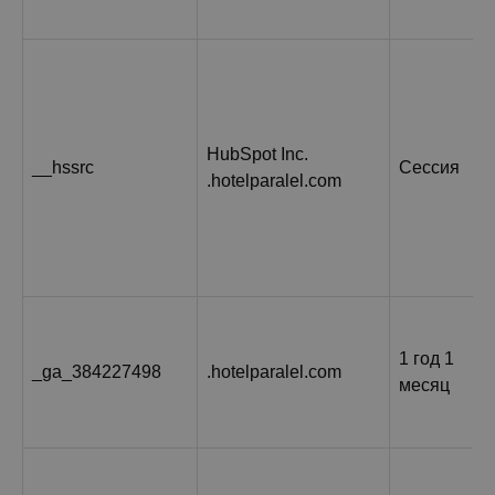
HubSpot Inc.
__hssrc
Сессия
.hotelparalel.com
1 год 1
_ga_384227498
.hotelparalel.com
месяц