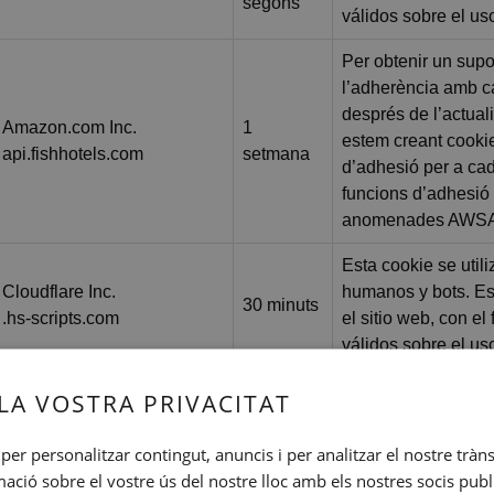
segons
válidos sobre el us
Per obtenir un supo
l’adherència amb 
després de l’actua
Amazon.com Inc.
1
estem creant cooki
api.fishhotels.com
setmana
d’adhesió per a ca
funcions d’adhesió
anomenades AWS
Esta cookie se utili
Cloudflare Inc.
humanos y bots. Es
30 minuts
.hs-scripts.com
el sitio web, con el
válidos sobre el us
Aquesta galeta s'uti
LA VOSTRA PRIVACITAT
l'equilibri de càrre
Amazon Web Services, Inc.
1
sol·licituds de pàgi
per personalitzar contingut, anuncis i per analitzar el nostre tràn
www.hotelrecbarcelona.com
setmana
s'enviïn al mateix 
ió sobre el vostre ús del nostre lloc amb els nostres socis publici