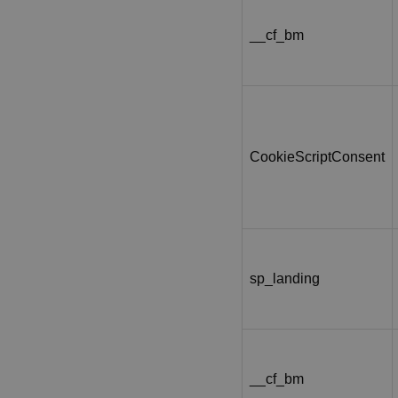
__cf_bm
CookieScriptConsent
sp_landing
__cf_bm