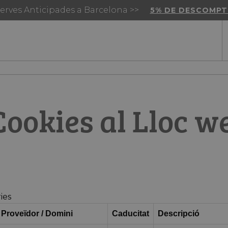
erves Anticipades a Barcelona >>
5% DE DESCOMPT
Cookies al Lloc w
ies
Proveïdor / Domini
Caducitat
Descripció