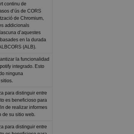
rt continu de
casos d’ús de CORS
lització de Chromium,
es addicionals
dascuna d’aquestes
 basades en la durada
ALBCORS (ALB).
ntizar la funcionalidad
otify integrado. Esto
ado ninguna
sitios.
za para distinguir entre
to es beneficioso para
 fin de realizar informes
o de su sitio web.
za para distinguir entre
to es beneficioso para