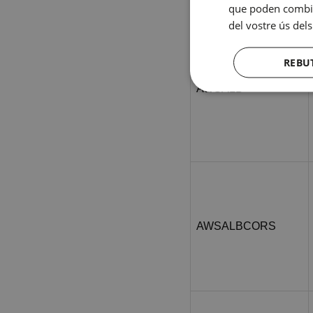
que poden combina
del vostre ús dels
REBU
AWSALB
AWSALBCORS