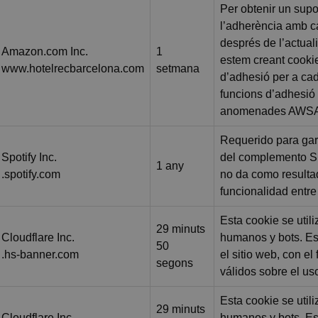
Per obtenir un supo
l’adherència amb 
després de l’actua
Amazon.com Inc.
1
estem creant cooki
www.hotelrecbarcelona.com
setmana
d’adhesió per a ca
funcions d’adhesió
anomenades AWS
Requerido para gara
Spotify Inc.
del complemento Sp
1 any
.spotify.com
no da como result
funcionalidad entre 
Esta cookie se utili
29 minuts
Cloudflare Inc.
humanos y bots. Es
50
.hs-banner.com
el sitio web, con el
segons
válidos sobre el us
Esta cookie se utili
29 minuts
Cloudflare Inc.
humanos y bots. Es