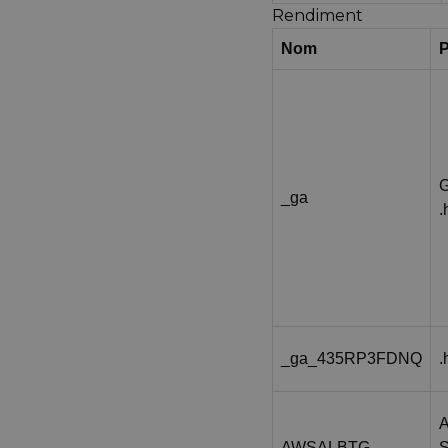
Rendiment
Nom
P
G
_ga
.
_ga_435RP3FDNQ
.
AWSALBTG
S