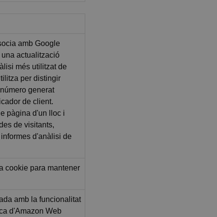
ssocia amb Google
 una actualització
àlisi més utilitzat de
litza per distingir
n número generat
cador de client.
de pàgina d'un lloc i
ades de visitants,
informes d'anàlisi de
sta cookie para mantener
ada amb la funcionalitat
stica d'Amazon Web