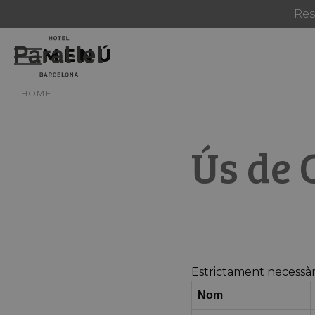
Res
MENÚ
HOME
Ús de 
Estrictament necessàr
Nom