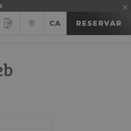
E
CA
RESERVAR
RU
IT
eb
EN
FR
ES
DE
CA