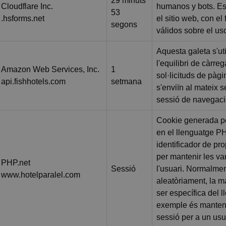
29 minuts
Cloudflare Inc.
humanos y bots. Es
53
.hsforms.net
el sitio web, con el
segons
válidos sobre el us
Aquesta galeta s'uti
l'equilibri de càrre
Amazon Web Services, Inc.
1
sol·licituds de pàgi
api.fishhotels.com
setmana
s'enviïn al mateix 
sessió de navegaci
Cookie generada p
en el llenguatge P
identificador de prop
per mantenir les va
PHP.net
Sessió
l'usuari. Normalme
www.hotelparalel.com
aleatòriament, la m
ser específica del l
exemple és mantenir
sessió per a un usu