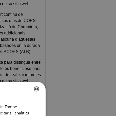
o de su sitio web.
rt continu de
casos d’ús de CORS
lització de Chromium,
es addicionals
dascuna d’aquestes
 basades en la durada
ALBCORS (ALB).
za para distinguir entre
to es beneficioso para
 fin de realizar informes
o de su sitio web.
litza per donar suport a
ga, assegurant que les
SPANISH
nes dels visitants
sit. També
servidor en qualsevol
ENGLISH
taris i analítics