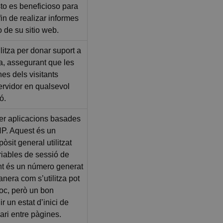
to es beneficioso para
 fin de realizar informes
o de su sitio web.
litza per donar suport a
ga, assegurant que les
nes dels visitants
servidor en qualsevol
ó.
er aplicacions basades
HP. Aquest és un
òsit general utilitzat
riables de sessió de
nt és un número generat
anera com s’utilitza pot
loc, però un bon
 un estat d’inici de
ari entre pàgines.