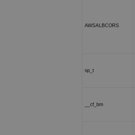
AWSALBCORS
sp_t
__cf_bm