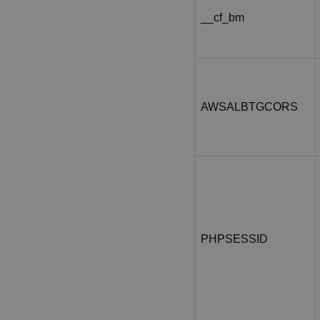
__cf_bm
AWSALBTGCORS
PHPSESSID