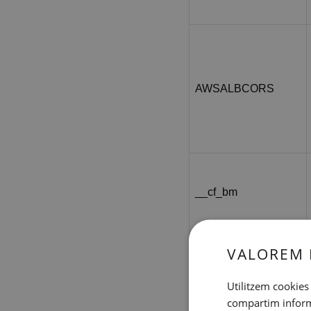
AWSALBCORS
__cf_bm
VALOREM 
AWSALBTGCORS
Utilitzem cookies 
compartim informac