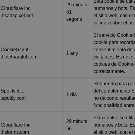
Esta cookie se utili
29 minuts
Cloudflare Inc.
humanos y bots. Es
51
.hsadspixel.net
el sitio web, con el
segons
válidos sobre el us
El servicio Cookie-S
cookie para recorda
CookieScript
consentimiento de 
1 any
.hotelparalel.com
visitantes. Es nece
cookies de Cookie-
correctamente.
Requerido para gara
Spotify Inc.
del complemento Sp
1 dia
.spotify.com
no da como result
funcionalidad entre 
Esta cookie se utili
29 minuts
Cloudflare Inc.
humanos y bots. Es
56
.hsforms.com
el sitio web, con el