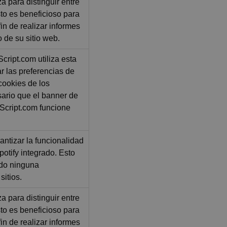
za para distinguir entre
to es beneficioso para
 fin de realizar informes
o de su sitio web.
cript.com utiliza esta
r las preferencias de
cookies de los
sario que el banner de
Script.com funcione
ntizar la funcionalidad
otify integrado. Esto
ado ninguna
sitios.
za para distinguir entre
to es beneficioso para
 fin de realizar informes