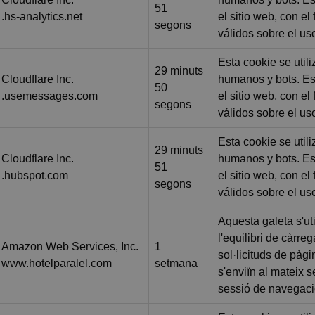
51
.hs-analytics.net
el sitio web, con el
segons
válidos sobre el us
Esta cookie se utili
29 minuts
Cloudflare Inc.
humanos y bots. Es
50
.usemessages.com
el sitio web, con el
segons
válidos sobre el us
Esta cookie se utili
29 minuts
Cloudflare Inc.
humanos y bots. Es
51
.hubspot.com
el sitio web, con el
segons
válidos sobre el us
Aquesta galeta s'uti
l'equilibri de càrre
Amazon Web Services, Inc.
1
sol·licituds de pàgi
www.hotelparalel.com
setmana
s'enviïn al mateix 
sessió de navegaci