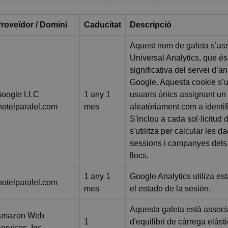
roveïdor / Domini
Caducitat
Descripció
Aquest nom de galeta s’a
Universal Analytics, que és
significativa del servei d’an
Google. Aquesta cookie s’uti
oogle LLC
1 any 1
usuaris únics assignant u
hotelparalel.com
mes
aleatòriament com a identifi
S'inclou a cada sol·licitud 
s'utilitza per calcular les d
sessions i campanyes dels 
llocs.
1 any 1
Google Analytics utiliza e
hotelparalel.com
mes
el estado de la sesión.
Aquesta galeta està associ
Amazon Web
1
d'equilibri de càrrega elà
ervices, Inc.