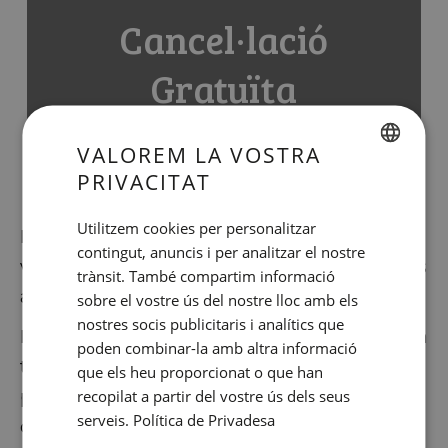
Cancel·lació
Gratuïta
VALOREM LA VOSTRA
Sense prepagament
PRIVACITAT
SPANISH
ENGLISH
Utilitzem cookies per personalitzar
Barcelona és història, compres, gastronomia,
contingut, anuncis i per analitzar el nostre
CATALAN
vida nocturna, cultura o negoci... Escapeu-vos
trànsit. També compartim informació
GERMAN
a Barcelona!
sobre el vostre ús del nostre lloc amb els
FRENCH
nostres socis publicitaris i analítics que
Reserveu sense preocupacions amb la nostra
poden combinar-la amb altra informació
ITALIAN
tarifa de
Cancel·lació Gratuïta
, ni sense cap
que els heu proporcionat o que han
RUSSIAN
recopilat a partir del vostre ús dels seus
prepagament*. Aquesta tarifa també està
serveis.
Política de Privadesa
disponible amb l'
esmorzar inclòs
.