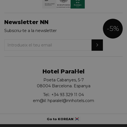
Newsletter NN
-5%
Subscriu-te a la newsletter
Hotel Paral·lel
Poeta Cabanyes, 5-7
08004 Barcelona. Espanya
Tel.:
+34 93 329 11 04
em@il:
hparalel@nnhotels.com
Go to KOREAN