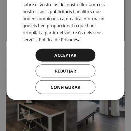
Habitació Triple
GERMAN
sobre el vostre ús del nostre lloc amb els
FRENCH
nostres socis publicitaris i analítics que
poden combinar-la amb altra informació
ITALIAN
VER FICHA
que els heu proporcionat o que han
RUSSIAN
recopilat a partir del vostre ús dels seus
serveis.
Política de Privadesa
ACCEPTAR
REBUTJAR
CONFIGURAR