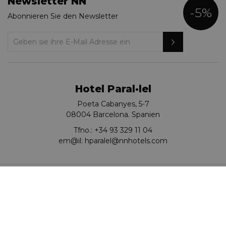
Newsletter NN
-5%
Abonnieren Sie den Newsletter
Hotel Paral·lel
Poeta Cabanyes, 5-7
08004 Barcelona. Spanien
Tfno.:
+34 93 329 11 04
em@il:
hparalel@nnhotels.com
Go to KOREAN
© Hotel Paral·lel 2026.
Turisme de Catalunya: HB-004769
Cookies
Datenschutz-Richtlinie
Sicherheitsrichtlinien
Webkarte