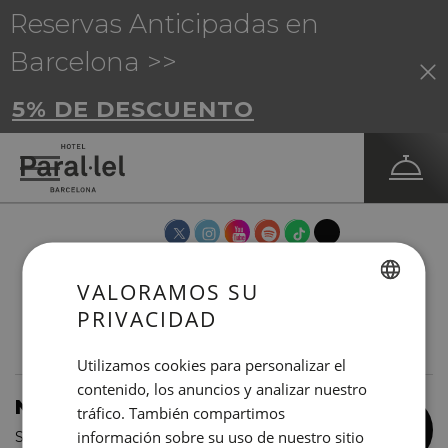
Reservas Anticipadas en
Barcelona >>
5% DE DESCUENTO
VALORAMOS SU
PRIVACIDAD
SPANISH
ENGLISH
Utilizamos cookies para personalizar el
contenido, los anuncios y analizar nuestro
CATALAN
Newsletter NN
tráfico. También compartimos
-5%
GERMAN
información sobre su uso de nuestro sitio
Suscríbase a la newsletter