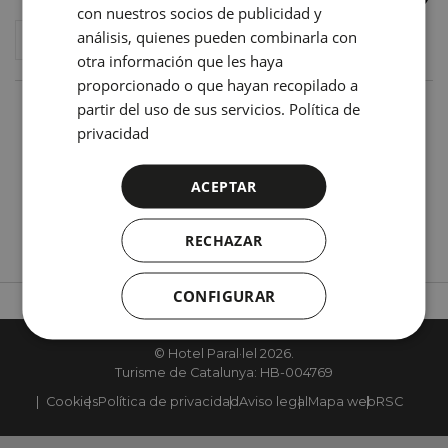
FRENCH
con nuestros socios de publicidad y
análisis, quienes pueden combinarla con
ITALIAN
otra información que les haya
RUSSIAN
proporcionado o que hayan recopilado a
partir del uso de sus servicios.
Política de
Hotel Paral·lel
privacidad
Poeta Cabanyes, 5-7
08004 Barcelona. España
ACEPTAR
Tfno.:
+34 93 329 11 04
em@il:
hparalel@nnhotels.com
RECHAZAR
CONFIGURAR
Go to KOREAN
© Hotel Paral·lel 2026.
Turisme de Catalunya: HB-004769
Cookies
Política de privacidad
Aviso legal
Mapa web
RSC