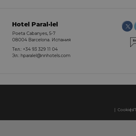
Hotel Paral·lel
Poeta Cabanyes, 5-7
08004 Barcelona. Испания
Тел.:
+34 93 329 11 04
Эл.:
hparalel@nnhotels.com
Cookies
П