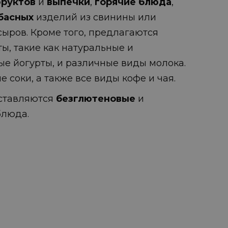
фруктов
и
выпечки
,
горячие блюда
,
басных
изделий из свинины или
сыров. Кроме того, предлагаются
ы, такие как натуральные и
е йогурты, и различные виды молока.
 соки, а также все виды кофе и чая.
оставляются
безглютеновые
и
люда.