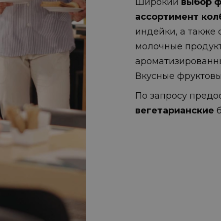
Широкий
выбор 
ассортимент кол
индейки, а также 
молочные продукт
ароматизированны
Вкусные фруктовые
По запросу пред
вегетарианские
б