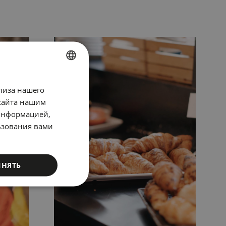
SPANISH
лиза нашего
ENGLISH
сайта нашим
 информацией,
CATALAN
ьзования вами
GERMAN
FRENCH
ИНЯТЬ
ITALIAN
RUSSIAN