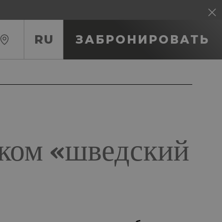
RU
ЗАБРОНИРОВАТЬ
RU
IT
EN
аком «шведский
FR
ES
DE
CA