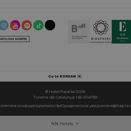
Go to KOREAN
© Hotel Paral·lel 2026.
Turisme de Catalunya: HB-004769
олитика конфиденциальности
Юридическое уведомление
Карта 
NN Hotels